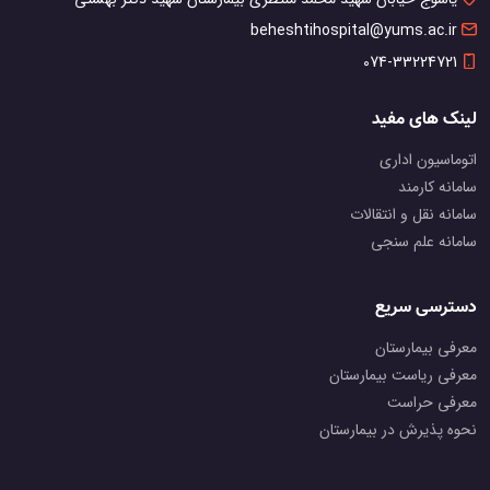
beheshtihospital@yums.ac.ir
074-33224721
لینک های مفید
اتوماسیون اداری
سامانه کارمند
سامانه نقل و انتقالات
سامانه علم سنجی
دسترسی سریع
معرفی بیمارستان
معرفی ریاست بیمارستان
معرفی حراست
نحوه پذیرش در بیمارستان